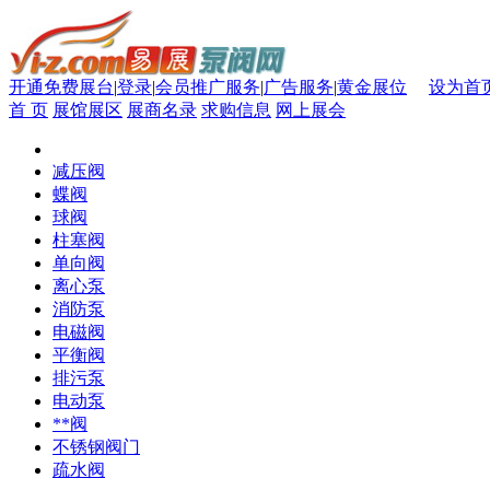
开通免费展台
|
登录
|
会员推广服务
|
广告服务
|
黄金展位
设为首
首 页
展馆展区
展商名录
求购信息
网上展会
减压阀
蝶阀
球阀
柱塞阀
单向阀
离心泵
消防泵
电磁阀
平衡阀
排污泵
电动泵
**阀
不锈钢阀门
疏水阀